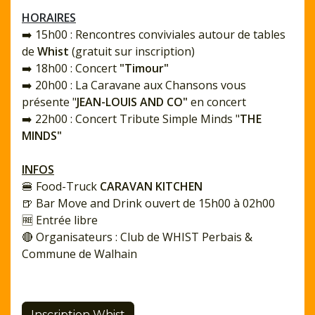
HORAIRES
➡️ 15h00 : Rencontres conviviales autour de tables
de
Whist
(gratuit sur inscription)
➡️ 18h00 : Concert
"Timour"
➡️ 20h00 : La Caravane aux Chansons vous
présente "
JEAN-LOUIS AND CO"
en concert
➡️ 22h00 : Concert Tribute Simple Minds "
THE
MINDS"
INFOS
🍔 Food-Truck
CARAVAN KITCHEN
🍺 Bar Move and Drink ouvert de 15h00 à 02h00
🆓 Entrée libre
🔴 Organisateurs : Club de WHIST Perbais &
Commune de Walhain
Inscription Whist