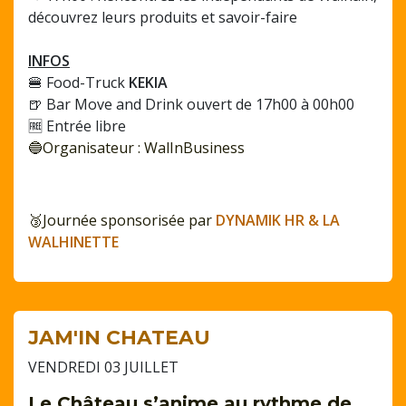
découvrez leurs produits et savoir-faire
INFOS
🍔 Food-Truck
KEKIA
🍺 Bar Move and Drink ouvert de 17h00 à 00h00
🆓 Entrée libre
🔵Organisateur : WalInBusiness
🥉Journée sponsorisée par
DYNAMIK HR
& LA
WALHINETTE
JAM'IN CHATEAU
VENDREDI 03 JUILLET
Le Château s’anime au rythme de