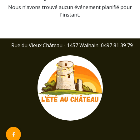
Nous n'avons trouvé aucun événement planifié pour
l'instant.
Rue du Vieux Château - 1457 Walhain
0497 81 39 79