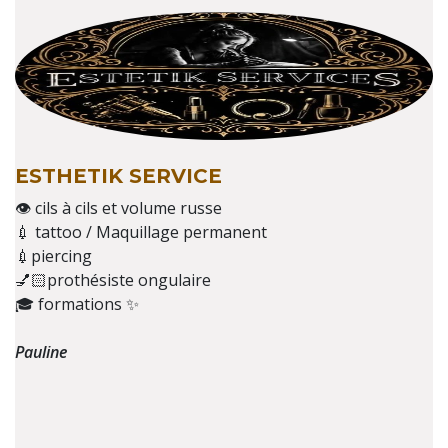
ESTHETIK SERVICE
👁️ cils à cils et volume russe
💉 tattoo / Maquillage permanent
💉piercing
💅🏻prothésiste ongulaire
🎓 formations ✨
Pauline