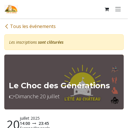
Se rendre au contenu
Tous les événements
Les inscriptions
sont clôturées
Le Choc des Générations
👉Dimanche 20 juillet
juillet 2025
20
14:00
23:45