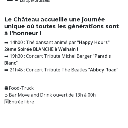
Europe/Brussels
Le Château accueille une journée
unique où toutes les générations sont
à l’honneur !
➡️ 14h00 : Thé dansant animé par "
Happy Hours"
2ème Soirée BLANCHE à Walhain !
➡️ 19h30 : Concert Tribute Michel Berger "
Paradis
Blanc
"
➡️ 21h45 : Concert Tribute The Beatles "
Abbey Road
"
🍔Food-Truck
🍺Bar Move and Drink ouvert de 13h à 00h
🆓Entrée libre