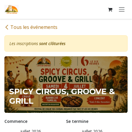
Se rendre au contenu
Tous les événements
Les inscriptions
sont clôturées
SPICY CIRCUS, GROOVE &
GRILL
Commence
Se termine
juillet 2026
juillet 2026